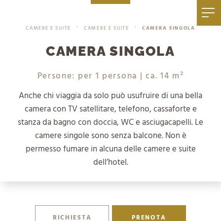
|
+39 0471 836 079
info@mezdi.it
CAMERE E SUITE
CAMERE E SUITE
CAMERA SINGOLA
•
•
CAMERA SINGOLA
Persone: per 1 persona
| ca. 14 m²
Anche chi viaggia da solo può usufruire di una bella
camera con TV satellitare, telefono, cassaforte e
stanza da bagno con doccia, WC e asciugacapelli. Le
camere singole sono senza balcone. Non è
permesso fumare in alcuna delle camere e suite
dell’hotel.
RICHIESTA
PRENOTA