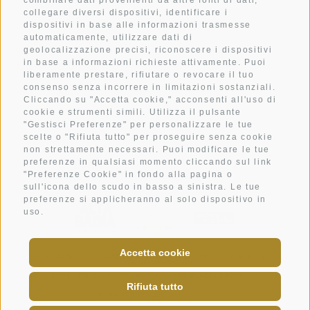
combinare dati provenienti da altre fonti di dati,
collegare diversi dispositivi, identificare i
dispositivi in base alle informazioni trasmesse
automaticamente, utilizzare dati di
CAMERE
geolocalizzazione precisi, riconoscere i dispositivi
GIOIE DEL PALATO
in base a informazioni richieste attivamente. Puoi
liberamente prestare, rifiutare o revocare il tuo
WELLNESS
consenso senza incorrere in limitazioni sostanziali.
Cliccando su "Accetta cookie," acconsenti all'uso di
ATTIVITÀ
cookie e strumenti simili. Utilizza il pulsante
"Gestisci Preferenze" per personalizzare le tue
METEO
scelte o "Rifiuta tutto" per proseguire senza cookie
IMMAGINI
non strettamente necessari. Puoi modificare le tue
preferenze in qualsiasi momento cliccando sul link
"Preferenze Cookie" in fondo alla pagina o
sull'icona dello scudo in basso a sinistra. Le tue
preferenze si applicheranno al solo dispositivo in
uso.
Accetta cookie
CREDITS
|
CONDIZIONI DI UTILIZZO
|
MAPPA DEL SITO
|
COOKIE POLICY
|
PRIVACY
|
PREFERENZE COOKIES
|
Rifiuta tutto
P. IVA: IT01199060219