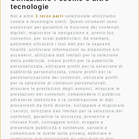
tecnologie
Noi e altre
3 terze parti
selezionate utilizziamo
cookie e tecnologie simili. Questi strumenti sono
essenziali per garantire la fruizione dei contenuti
Str. Pecëi 20
digitali, migliorare la navigazione e, previo tuo
consenso, per scopi pubblicitari. Ad esempio,
I-39033
Colfosco
potremmo utilizzare i tuoi dati per le seguenti
Alto Adige
finalità: archiviare informazioni su dispositivo e/o
accedervi, utilizzare dati limitati per la selezione
+39 0471 836 079
della pubblicità, creare profili per la pubblicità
personalizzata, utilizzare profili per la selezione di
info@mezdi.it
pubblicità personalizzata, creare profili per la
personalizzazione dei contenuti, utilizzare profili
per la selezione di contenuti personalizzati,
misurare le prestazioni degli annunci, misurare le
Il rifugio in montagna su cui hai sempre fantasticato.
prestazioni dei contenuti, comprendere il pubblico
attraverso statistiche o la combinazione di dati
Un’esclusiva destinazione di villeggiatura, dove dedicarsi
provenienti da fonti diverse, sviluppare e migliorare
alla propria rigenerazione.
i servizi, utilizzare dati limitati per la selezione dei
contenuti, garantire la sicurezza, prevenire e
Un luogo di grande impatto nel cuore dell’Alta Badia e delle
rilevare frodi, correggere errori, erogare e
straordinarie Dolomiti. Il Mountain Hotel Mezdi vuol dire
presentare pubblicità e contenuto, salvare e
comunicare le scelte sulla privacy, abbinare e
vacanza, in ogni declinazione.