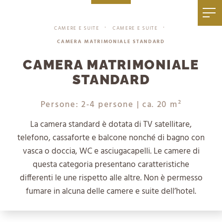
|
+39 0471 836 079
info@mezdi.it
CAMERE E SUITE
CAMERE E SUITE
•
•
CAMERA MATRIMONIALE STANDARD
CAMERA MATRIMONIALE
STANDARD
Persone: 2-4 persone
| ca. 20 m²
La camera standard è dotata di TV satellitare,
telefono, cassaforte e balcone nonché di bagno con
vasca o doccia, WC e asciugacapelli. Le camere di
questa categoria presentano caratteristiche
differenti le une rispetto alle altre. Non è permesso
fumare in alcuna delle camere e suite dell’hotel.