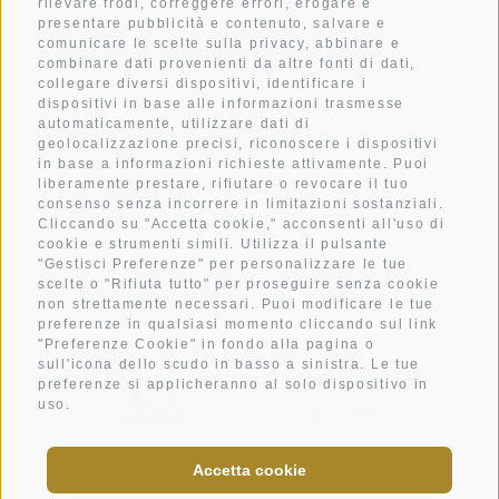
rilevare frodi, correggere errori, erogare e
straordinarie Dolomiti. Il Mountain Hotel Mezdi vuol dire
presentare pubblicità e contenuto, salvare e
comunicare le scelte sulla privacy, abbinare e
vacanza, in ogni declinazione.
combinare dati provenienti da altre fonti di dati,
collegare diversi dispositivi, identificare i
dispositivi in base alle informazioni trasmesse
automaticamente, utilizzare dati di
CAMERE
geolocalizzazione precisi, riconoscere i dispositivi
GIOIE DEL PALATO
in base a informazioni richieste attivamente. Puoi
liberamente prestare, rifiutare o revocare il tuo
WELLNESS
consenso senza incorrere in limitazioni sostanziali.
Cliccando su "Accetta cookie," acconsenti all'uso di
ATTIVITÀ
cookie e strumenti simili. Utilizza il pulsante
"Gestisci Preferenze" per personalizzare le tue
METEO
scelte o "Rifiuta tutto" per proseguire senza cookie
IMMAGINI
non strettamente necessari. Puoi modificare le tue
preferenze in qualsiasi momento cliccando sul link
"Preferenze Cookie" in fondo alla pagina o
sull'icona dello scudo in basso a sinistra. Le tue
preferenze si applicheranno al solo dispositivo in
uso.
Accetta cookie
CREDITS
|
CONDIZIONI DI UTILIZZO
|
MAPPA DEL SITO
|