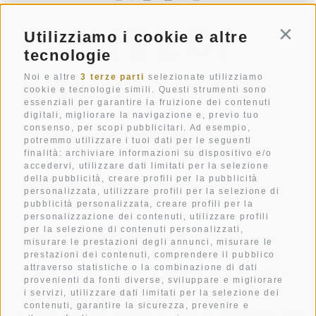
Utilizziamo i cookie e altre
Conti
tecnologie
Noi e altre
3 terze parti
selezionate utilizziamo
cookie e tecnologie simili. Questi strumenti sono
essenziali per garantire la fruizione dei contenuti
Str. Pecëi 20
digitali, migliorare la navigazione e, previo tuo
consenso, per scopi pubblicitari. Ad esempio,
I-39033
Colfosco
potremmo utilizzare i tuoi dati per le seguenti
Alto Adige
finalità: archiviare informazioni su dispositivo e/o
accedervi, utilizzare dati limitati per la selezione
+39 0471 836 079
della pubblicità, creare profili per la pubblicità
personalizzata, utilizzare profili per la selezione di
info@mezdi.it
pubblicità personalizzata, creare profili per la
personalizzazione dei contenuti, utilizzare profili
per la selezione di contenuti personalizzati,
misurare le prestazioni degli annunci, misurare le
Il rifugio in montagna su cui hai sempre fantasticato.
prestazioni dei contenuti, comprendere il pubblico
attraverso statistiche o la combinazione di dati
Un’esclusiva destinazione di villeggiatura, dove dedicarsi
provenienti da fonti diverse, sviluppare e migliorare
alla propria rigenerazione.
i servizi, utilizzare dati limitati per la selezione dei
contenuti, garantire la sicurezza, prevenire e
Un luogo di grande impatto nel cuore dell’Alta Badia e delle