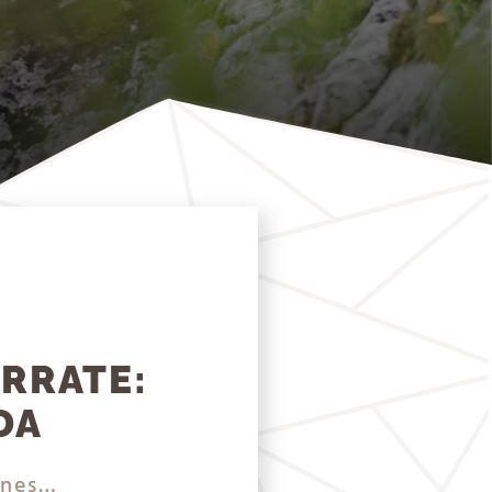
ERRATE:
DA
rines…