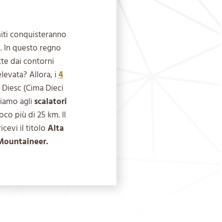
iti conquisteranno
. In questo regno
tte dai contorni
levata? Allora, i
4
 Diesc (Cima Dieci
liamo agli
scalatori
oco più di 25 km. Il
icevi il titolo
Alta
Mountaineer.