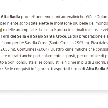
 Alta Badia
promettono emozioni adrenaliniche. Già le Dolom
n per niente sono state elette le montagne più belle del mondo
ni
e delle arrampicate, la scelta è ardua tra crinali rocciosi e ve
e
Torri del Sella
e il
Sasso Santa Croce
. La tua preparazione è e
a
fanno per te: Sas dla Crusc (Santa Croce a 2.907 m), Piza dales
 (3.055 m), Conturines (3.064). Quattro cime mitiche che consig
llate di tratti anche particolarmente esposti, per un totale di p
o a ogni conquista e, se conquisti le 4 cime in più di 2 giorni, r
er
. Se le conquisti in 1 giorno, ti aspetta il titolo di
Alta Badia 