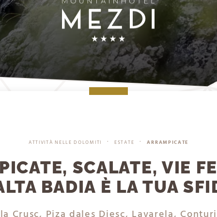
ATTIVITÀ NELLE DOLOMITI
ESTATE
ARRAMPICATE
•
•
ICATE, SCALATE, VIE F
’ALTA BADIA È LA TUA SFI
la Crusc, Piza dales Diesc, Lavarela, Contu