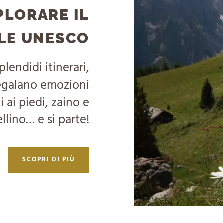
SPLORARE IL
LE UNESCO
lendidi itinerari,
 regalano emozioni
 ai piedi, zaino e
llino… e si parte!
SCOPRI DI PIÙ