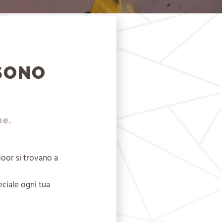
 SONO
ne.
door si trovano a
eciale ogni tua