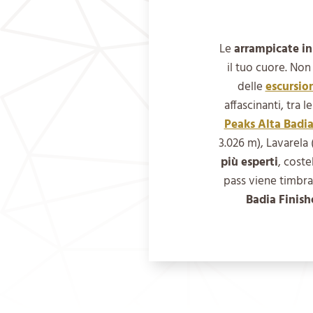
Le
arrampicate in
il tuo cuore. No
delle
escursio
affascinanti, tra l
Peaks Alta Badi
3.026 m), Lavarela
più esperti
, coste
pass viene timbrat
Badia Finish