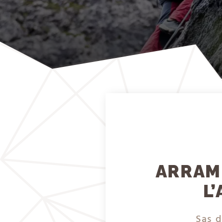
ARRAMP
L
Sas d