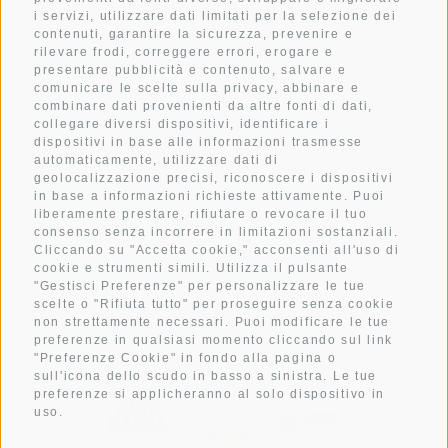
alla propria rigenerazione.
i servizi, utilizzare dati limitati per la selezione dei
contenuti, garantire la sicurezza, prevenire e
Un luogo di grande impatto nel cuore dell’Alta Badia e delle
rilevare frodi, correggere errori, erogare e
straordinarie Dolomiti. Il Mountain Hotel Mezdi vuol dire
presentare pubblicità e contenuto, salvare e
comunicare le scelte sulla privacy, abbinare e
vacanza, in ogni declinazione.
combinare dati provenienti da altre fonti di dati,
collegare diversi dispositivi, identificare i
dispositivi in base alle informazioni trasmesse
automaticamente, utilizzare dati di
CAMERE
geolocalizzazione precisi, riconoscere i dispositivi
GIOIE DEL PALATO
in base a informazioni richieste attivamente. Puoi
liberamente prestare, rifiutare o revocare il tuo
WELLNESS
consenso senza incorrere in limitazioni sostanziali.
Cliccando su "Accetta cookie," acconsenti all'uso di
ATTIVITÀ
cookie e strumenti simili. Utilizza il pulsante
"Gestisci Preferenze" per personalizzare le tue
METEO
scelte o "Rifiuta tutto" per proseguire senza cookie
IMMAGINI
non strettamente necessari. Puoi modificare le tue
preferenze in qualsiasi momento cliccando sul link
"Preferenze Cookie" in fondo alla pagina o
sull'icona dello scudo in basso a sinistra. Le tue
preferenze si applicheranno al solo dispositivo in
uso.