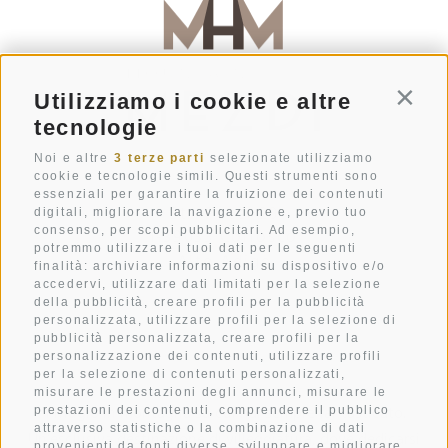
Utilizziamo i cookie e altre
Conti
tecnologie
Noi e altre
3 terze parti
selezionate utilizziamo
cookie e tecnologie simili. Questi strumenti sono
essenziali per garantire la fruizione dei contenuti
Str. Pecëi 20
digitali, migliorare la navigazione e, previo tuo
consenso, per scopi pubblicitari. Ad esempio,
I-39033
Colfosco
potremmo utilizzare i tuoi dati per le seguenti
Alto Adige
finalità: archiviare informazioni su dispositivo e/o
accedervi, utilizzare dati limitati per la selezione
+39 0471 836 079
della pubblicità, creare profili per la pubblicità
personalizzata, utilizzare profili per la selezione di
info@mezdi.it
pubblicità personalizzata, creare profili per la
personalizzazione dei contenuti, utilizzare profili
per la selezione di contenuti personalizzati,
misurare le prestazioni degli annunci, misurare le
Il rifugio in montagna su cui hai sempre fantasticato.
prestazioni dei contenuti, comprendere il pubblico
attraverso statistiche o la combinazione di dati
Un’esclusiva destinazione di villeggiatura, dove dedicarsi
provenienti da fonti diverse, sviluppare e migliorare