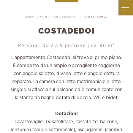
|
+39 0471 836 079
info@mezdi.it
APPARTAMENTI SAN CASSIANO
CIASA SOPLÀ
•
COSTADEDOI
Persone: da 2 a 5 persone
| ca. 40 m²
L'appartamento Costadedoi si trova al primo piano.
È composto da un ampio e accogliente soggiorno
con angolo salotto, divano letto e angolo cottura
separato. La camera con letto matrimoniale e letto
singolo si affaccia sul balcone ed è comunicante con
la stanza da bagno dotata di doccia, WC e bidet.
Dotazioni
Lavastoviglie, TV satellitare, cassaforte, balcone,
lenzuola (cambio settimanale), asciugamani (cambio