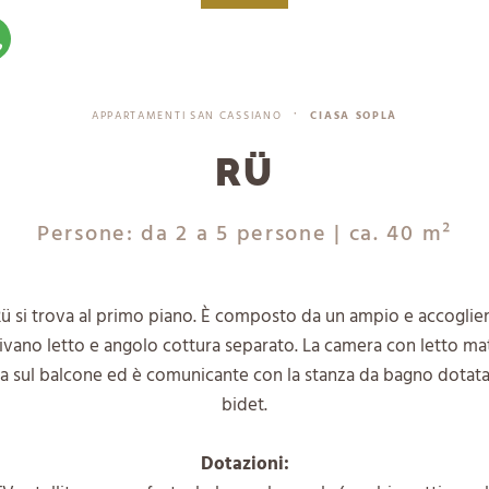
APPARTAMENTI SAN CASSIANO
CIASA SOPLÀ
•
RÜ
Persone: da 2 a 5 persone
| ca. 40 m²
ü si trova al primo piano. È composto da un ampio e accoglie
ivano letto e angolo cottura separato. La camera con letto ma
cia sul balcone ed è comunicante con la stanza da bagno dotat
bidet.
Dotazioni: