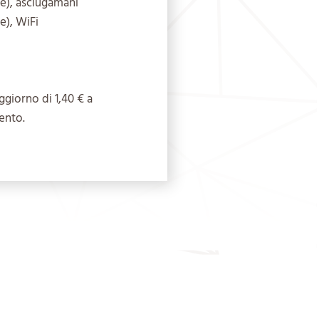
le), asciugamani
e), WiFi
ggiorno di 1,40 € a
ento.