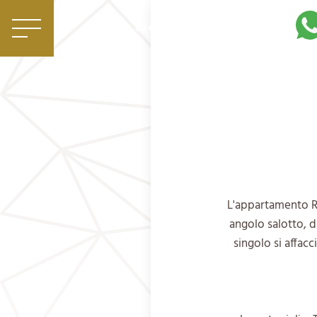
|
+39 0471 836 079
info@mezdi.it
L'appartamento R
angolo salotto, d
singolo si affac