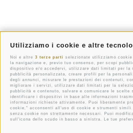
Utilizziamo i cookie e altre tecnol
Noi e altre
3 terze parti
selezionate utilizziamo cookie e
la navigazione e, previo tuo consenso, per scopi pubblic
dispositivo e/o accedervi, utilizzare dati limitati per la 
pubblicità personalizzata, creare profili per la personal
degli annunci, misurare le prestazioni dei contenuti, co
migliorare i servizi, utilizzare dati limitati per la sele
Il rifugio in montagna su cui hai se
pubblicità e contenuto, salvare e comunicare le scelte su
Un luogo di grande impatto nel cuore dell
identificare i dispositivi in base alle informazioni tras
informazioni richieste attivamente. Puoi liberamente pre
cookie," acconsenti all'uso di cookie e strumenti simili.
senza cookie non strettamente necessari. Puoi modifica
CAMERE
sull'icona dello scudo in basso a sinistra. Le tue prefe