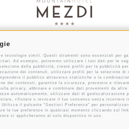
Str. Pecëi 20
.
I-39033
Colfosco
.
Alto Adige
ogie
+39 0471 836 079
 tecnologie simili. Questi strumenti sono essenziali per gara
itari. Ad esempio, potremmo utilizzare i tuoi dati per le segu
info@mezdi.it
selezione della pubblicità, creare profili per la pubblicità per
izzazione dei contenuti, utilizzare profili per la selezione di
mprendere il pubblico attraverso statistiche o la combinazion
zione dei contenuti, garantire la sicurezza, prevenire e rileva
mpre fantasticato. Un’esclusiva destinazione di villeggiatura, dove 
lla privacy, abbinare e combinare dati provenienti da altre fo
’Alta Badia e delle straordinarie Dolomiti. Il Mountain Hotel Mezd
messe automaticamente, utilizzare dati di geolocalizzazione p
stare, rifiutare o revocare il tuo consenso senza incorrere i
 Utilizza il pulsante "Gestisci Preferenze" per personalizzare
re le tue preferenze in qualsiasi momento cliccando sul link
GIOIE DEL PALATO
WELLNESS
ATTIVITÀ
METEO
renze si applicheranno al solo dispositivo in uso.