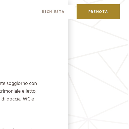
DE
EN
RICHIESTA
PRENOTA
nte soggiorno con
trimoniale e letto
a di doccia, WC e