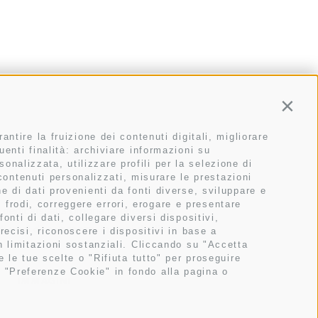
Conti
ntire la fruizione dei contenuti digitali, migliorare
enti finalità: archiviare informazioni su
sonalizzata, utilizzare profili per la selezione di
 contenuti personalizzati, misurare le prestazioni
e di dati provenienti da fonti diverse, sviluppare e
re frodi, correggere errori, erogare e presentare
dedicarsi alla propria rigenerazione.
nti di dati, collegare diversi dispositivi,
i vuol dire vacanza, in ogni declinazione.
recisi, riconoscere i dispositivi in base a
n limitazioni sostanziali. Cliccando su "Accetta
 le tue scelte o "Rifiuta tutto" per proseguire
 "Preferenze Cookie" in fondo alla pagina o
IMMAGINI