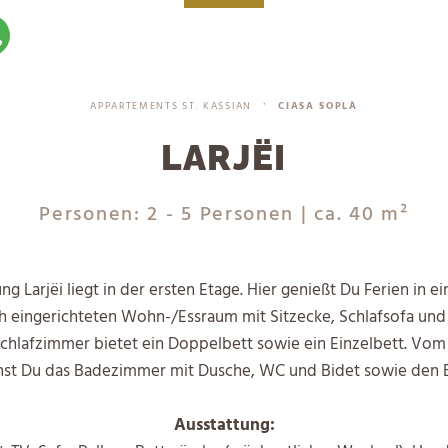
APPARTEMENTS ST. KASSIAN
CIASA SOPLÀ
•
LARJËI
Personen: 2 - 5 Personen
| ca. 40 m²
g Larjëi liegt in der ersten Etage. Hier genießt Du Ferien in 
h eingerichteten Wohn-/Essraum mit Sitzecke, Schlafsofa und
Schlafzimmer bietet ein Doppelbett sowie ein Einzelbett. Vom
hst Du das Badezimmer mit Dusche, WC und Bidet sowie den 
Ausstattung: