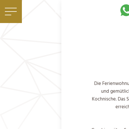
|
+39 0471 836 079
info@mezdi.it
Die Ferienwohnun
und gemütlic
Kochnische. Das 
erreic