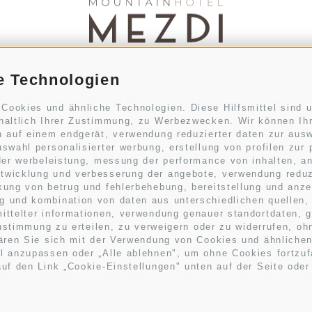
e Technologien
Str. Pecëi 20
.
I-39033
Kolfuschg
.
Südtirol
ookies und ähnliche Technologien. Diese Hilfsmittel sind un
ehaltlich Ihrer Zustimmung, zu Werbezwecken. Wir können Ih
+39 0471 836 079
n auf einem endgerät, verwendung reduzierter daten zur ausw
swahl personalisierter werbung, erstellung von profilen zur
info@mezdi.it
 der werbeleistung, messung der performance von inhalten, an
twicklung und verbesserung der angebote, verwendung reduzi
kung von betrug und fehlerbehebung, bereitstellung und anz
g und kombination von daten aus unterschiedlichen quellen,
den Bergen, von dem Du schon immer geträumt hast. Ein Mountain
ittelter informationen, verwendung genauer standortdaten, 
latz im Herzen von Alta Badia und den Dolomiten. Urlaub in alle
e Zustimmung zu erteilen, zu verweigern oder zu widerrufen, 
lären Sie sich mit der Verwendung von Cookies und ähnliche
l anzupassen oder „Alle ablehnen", um ohne Cookies fortzufah
uf den Link „Cookie-Einstellungen" unten auf der Seite oder
ER
GENUSS
WELLNESS
AKTIV
WETTER
G