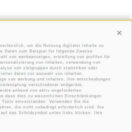
Conti
erlässlich, um die Nutzung digitaler Inhalte zu
re Daten zum Beispiel für folgende Zwecke
ahl von werbeanzeigen, erstellung von profilen für
 personalisierung von inhalten, verwendung von
alyse von zielgruppen durch statistiken oder
erter daten zur auswahl von inhalten,
eige von werbung und inhalten, ihre entscheidungen
 verknüpfung verschiedener endgeräte,
 Hotel, das Dir Erholung pur schenkt.
geräte anhand von aktiv angeforderten
n Facetten.
ohne dass dies zu wesentlichen Einschränkungen
n Tools einverstanden. Verwenden Sie die
ren, die nicht unbedingt erforderlich sind. Sie
 auf das Schildsymbol unten links klicken. Ihre
ALERIE