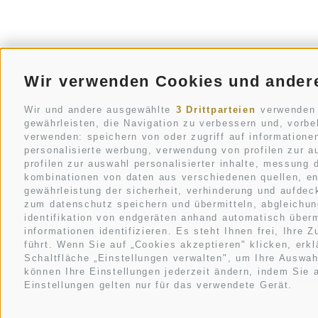
Wir verwenden Cookies und ander
Wir und andere ausgewählte
3 Drittparteien
verwenden C
gewährleisten, die Navigation zu verbessern und, vorb
verwenden: speichern von oder zugriff auf informatione
personalisierte werbung, verwendung von profilen zur au
profilen zur auswahl personalisierter inhalte, messung
kombinationen von daten aus verschiedenen quellen, en
gewährleistung der sicherheit, verhinderung und aufdec
zum datenschutz speichern und übermitteln, abgleichun
Hotel Mezdi: Ein Urlaubs-Zuhause in 
identifikation von endgeräten anhand automatisch überm
Ein Logenp
informationen identifizieren. Es steht Ihnen frei, Ihr
führt. Wenn Sie auf „Cookies akzeptieren" klicken, erk
Schaltfläche „Einstellungen verwalten", um Ihre Auswah
können Ihre Einstellungen jederzeit ändern, indem Sie a
ZIMM
Einstellungen gelten nur für das verwendete Gerät.