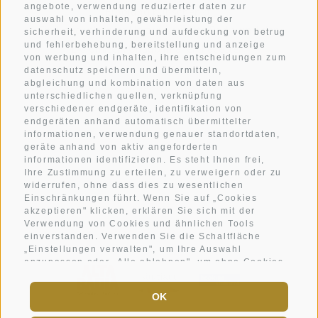
angebote, verwendung reduzierter daten zur
Erholung pur schenkt.
auswahl von inhalten, gewährleistung der
Ein Logenplatz im Herzen von Alta Badia und den
sicherheit, verhinderung und aufdeckung von betrug
und fehlerbehebung, bereitstellung und anzeige
Dolomiten. Urlaub in allen Facetten.
von werbung und inhalten, ihre entscheidungen zum
datenschutz speichern und übermitteln,
abgleichung und kombination von daten aus
unterschiedlichen quellen, verknüpfung
ZIMMER
verschiedener endgeräte, identifikation von
GENUSS
endgeräten anhand automatisch übermittelter
informationen, verwendung genauer standortdaten,
WELLNESS
geräte anhand von aktiv angeforderten
informationen identifizieren. Es steht Ihnen frei,
AKTIV
Ihre Zustimmung zu erteilen, zu verweigern oder zu
widerrufen, ohne dass dies zu wesentlichen
WETTER
Einschränkungen führt. Wenn Sie auf „Cookies
GALERIE
akzeptieren" klicken, erklären Sie sich mit der
Verwendung von Cookies und ähnlichen Tools
einverstanden. Verwenden Sie die Schaltfläche
„Einstellungen verwalten", um Ihre Auswahl
anzupassen oder „Alle ablehnen", um ohne Cookies
fortzufahren, die nicht unbedingt erforderlich sind.
Sie können Ihre Einstellungen jederzeit ändern,
OK
indem Sie auf den Link „Cookie-Einstellungen"
unten auf der Seite oder auf das Schildsymbol