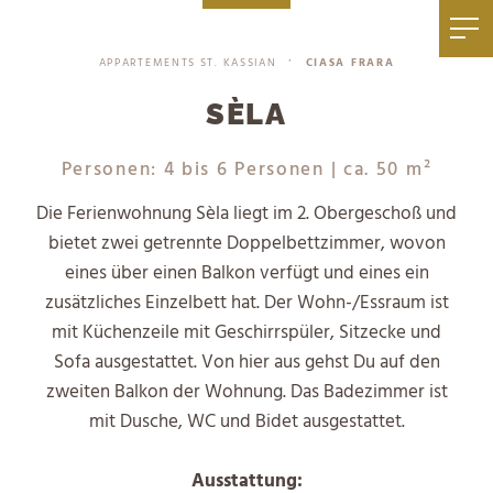
|
+39 0471 836 079
info@mezdi.it
APPARTEMENTS ST. KASSIAN
CIASA FRARA
•
SÈLA
Personen: 4 bis 6 Personen
| ca. 50 m²
Die Ferienwohnung Sèla liegt im 2. Obergeschoß und
bietet zwei getrennte Doppelbettzimmer, wovon
eines über einen Balkon verfügt und eines ein
zusätzliches Einzelbett hat. Der Wohn-/Essraum ist
mit Küchenzeile mit Geschirrspüler, Sitzecke und
Sofa ausgestattet. Von hier aus gehst Du auf den
zweiten Balkon der Wohnung. Das Badezimmer ist
mit Dusche, WC und Bidet ausgestattet.
Ausstattung: