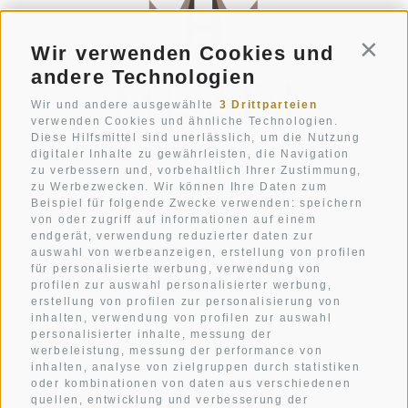
Wir verwenden Cookies und
Conti
andere Technologien
Wir und andere ausgewählte
3 Drittparteien
verwenden Cookies und ähnliche Technologien.
Diese Hilfsmittel sind unerlässlich, um die Nutzung
digitaler Inhalte zu gewährleisten, die Navigation
zu verbessern und, vorbehaltlich Ihrer Zustimmung,
zu Werbezwecken. Wir können Ihre Daten zum
Str. Pecëi 20
Beispiel für folgende Zwecke verwenden: speichern
I-39033
Kolfuschg
von oder zugriff auf informationen auf einem
Südtirol
endgerät, verwendung reduzierter daten zur
auswahl von werbeanzeigen, erstellung von profilen
für personalisierte werbung, verwendung von
+39 0471 836 079
profilen zur auswahl personalisierter werbung,
info@mezdi.it
erstellung von profilen zur personalisierung von
inhalten, verwendung von profilen zur auswahl
personalisierter inhalte, messung der
werbeleistung, messung der performance von
inhalten, analyse von zielgruppen durch statistiken
Hotel Mezdi: Ein Urlaubs-Zuhause in den Bergen, von dem
oder kombinationen von daten aus verschiedenen
Du schon immer geträumt hast. Ein Mountain Hotel, das Dir
quellen, entwicklung und verbesserung der